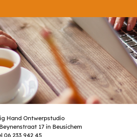
ip to main content
Skip to navigat
Big Hand
Ontwerpstudio
Beynenstraat 17 in Beusichem
l 06 233 942 45