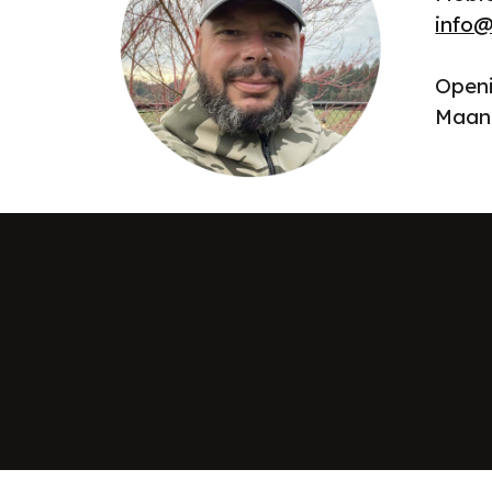
info@
Openi
Maand